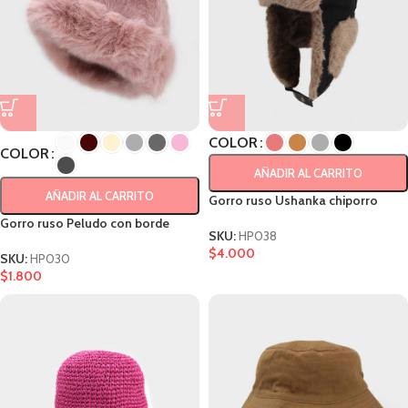
COLOR
COLOR
AÑADIR AL CARRITO
AÑADIR AL CARRITO
Gorro ruso Ushanka chiporro
Gorro ruso Peludo con borde
SKU:
HP038
$
4.000
SKU:
HP030
$
1.800