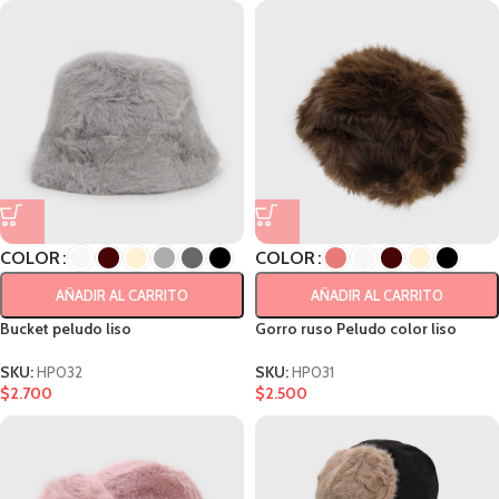
COLOR
COLOR
AÑADIR AL CARRITO
AÑADIR AL CARRITO
Bucket peludo liso
Gorro ruso Peludo color liso
SKU:
HP032
SKU:
HP031
$
2.700
$
2.500