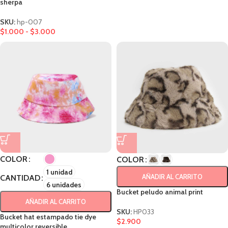
sherpa
SKU:
hp-007
$
1.000
-
$
3.000
COLOR
COLOR
1 unidad
AÑADIR AL CARRITO
CANTIDAD
6 unidades
Bucket peludo animal print
AÑADIR AL CARRITO
SKU:
HP033
Bucket hat estampado tie dye
$
2.900
multicolor reversible