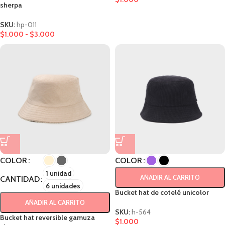
sherpa
SKU:
hp-011
$
1.000
-
$
3.000
COLOR
COLOR
1 unidad
AÑADIR AL CARRITO
CANTIDAD
6 unidades
Bucket hat de cotelé unicolor
AÑADIR AL CARRITO
SKU:
h-564
Bucket hat reversible gamuza
$
1.000