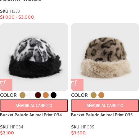
SKU:
H533
$
1.000
-
$
3.000
COLOR
COLOR
AÑADIR AL CARRITO
AÑADIR AL CARRITO
Bucket Peludo Animal Print 034
Bucket Peludo Animal Print 035
SKU:
HP034
SKU:
HP035
$
2.100
$
3.500