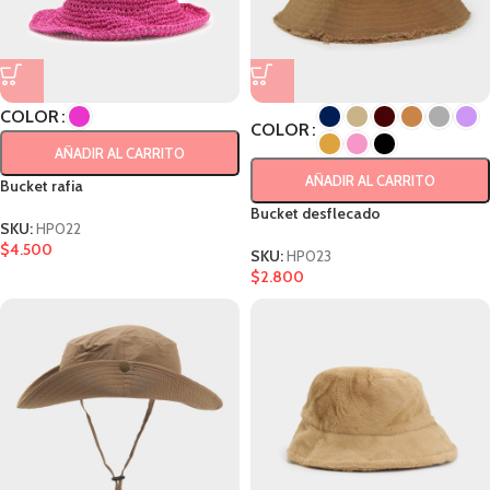
COLOR
COLOR
AÑADIR AL CARRITO
AÑADIR AL CARRITO
Bucket rafia
Bucket desflecado
SKU:
HP022
$
4.500
SKU:
HP023
$
2.800