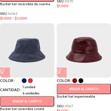
SKU:
H570
Bucket hat reversible de cuerina
$
1.000
SKU:
hr062
$
1.000
-
$
3.000
COLOR
COLOR
1 unidad
AÑADIR AL CARRITO
CANTIDAD
6 unidades
Bucket hat impermeable
AÑADIR AL CARRITO
SKU:
H567
Bucket hat reversible cotelé
$
1.000