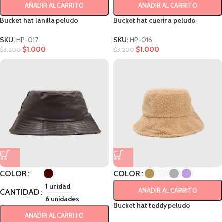
AÑADIR AL CARRITO
AÑADIR AL CARRITO
Bucket hat lanilla peludo
Bucket hat cuerina peludo
SKU:
HP-017
SKU:
HP-016
$
1.000
$
1.000
$
3.200
$
3.200
COLOR
COLOR
1 unidad
AÑADIR AL CARRITO
CANTIDAD
6 unidades
Bucket hat teddy peludo
AÑADIR AL CARRITO