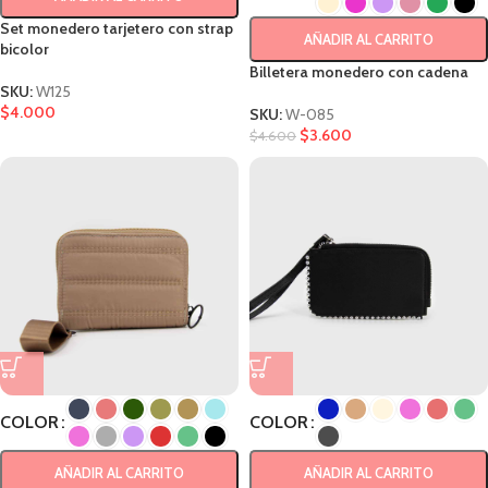
Set monedero tarjetero con strap
AÑADIR AL CARRITO
bicolor
Billetera monedero con cadena
SKU:
W125
$
4.000
SKU:
W-085
$
3.600
$
4.600
COLOR
COLOR
AÑADIR AL CARRITO
AÑADIR AL CARRITO