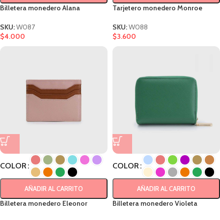
Billetera monedero Alana
Tarjetero monedero Monroe
SKU:
W087
SKU:
W088
$
4.000
$
3.600
COLOR
COLOR
AÑADIR AL CARRITO
AÑADIR AL CARRITO
Billetera monedero Eleonor
Billetera monedero Violeta