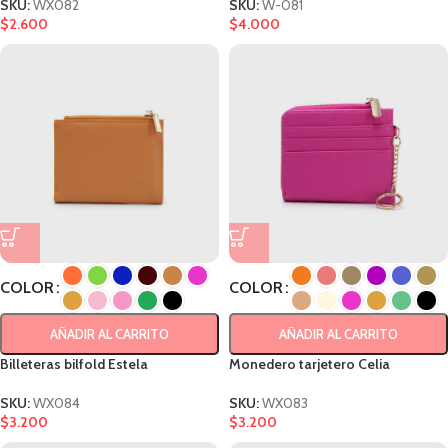
SKU:
WX082
SKU:
W-081
$
2.600
$
4.000
COLOR
COLOR
AÑADIR AL CARRITO
AÑADIR AL CARRITO
Billeteras bilfold Estela
Monedero tarjetero Celia
SKU:
WX084
SKU:
WX083
$
3.200
$
3.200