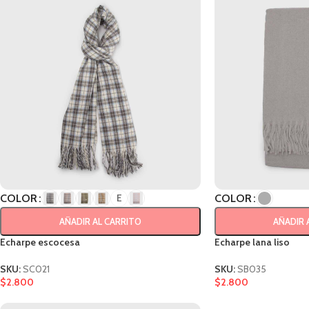
COLOR
COLOR
E
AÑADIR AL CARRITO
AÑADIR 
Echarpe escocesa
Echarpe lana liso
SKU:
SC021
SKU:
SB035
$
2.800
$
2.800