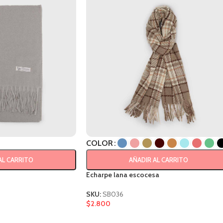
COLOR
AL CARRITO
AÑADIR AL CARRITO
Echarpe lana escocesa
SKU:
SB036
$
2.800