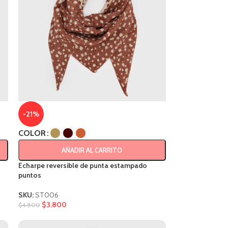
-21%
COLOR
AÑADIR AL CARRITO
Echarpe reversible de punta estampado
puntos
SKU:
ST006
$
3.800
$
4.800