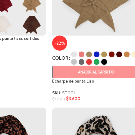
punta lisas surtidas
-22%
COLOR
AÑADIR AL CARRITO
Echarpe de punta Liso
SKU:
ST001
$
3.600
$
4.600