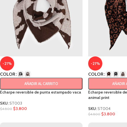
-21%
-21%
COLOR
COLOR
AÑADIR AL CARRITO
AÑADIR 
Echarpe reversible de punta estampado vaca
Echarpe reversible d
animal print
SKU:
ST003
$
3.800
SKU:
ST004
$
4.800
$
3.800
$
4.800