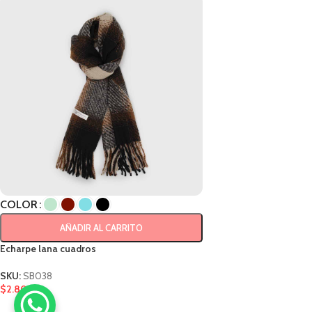
COLOR
AÑADIR AL CARRITO
Echarpe lana cuadros
SKU:
SB038
$
2.800