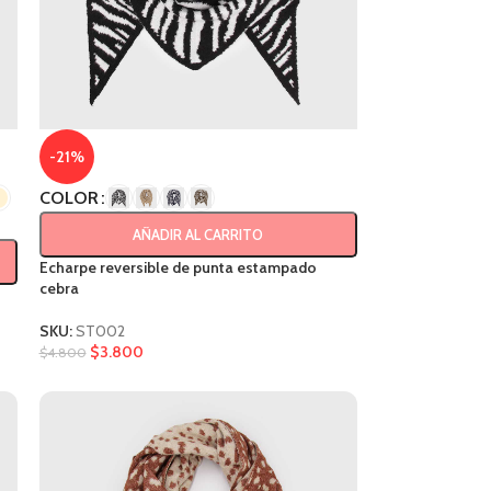
-21%
COLOR
AÑADIR AL CARRITO
Echarpe reversible de punta estampado
cebra
SKU:
ST002
$
3.800
$
4.800