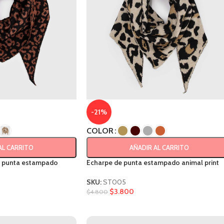
-21%
COLOR
AL CARRITO
AÑADIR AL CARRITO
e punta estampado
Echarpe de punta estampado animal print
SKU:
ST005
$
3.800
$
4.800