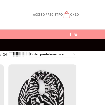
ACCESO / REGISTRO
0
/
$
0
24