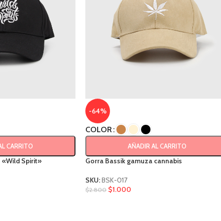
-64%
COLOR
AL CARRITO
AÑADIR AL CARRITO
«Wild Spirit»
Gorra Bassik gamuza cannabis
SKU:
BSK-017
$
1.000
$
2.800