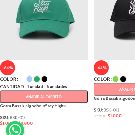
-64%
-64%
COLOR
COLOR
CANTIDAD
1 unidad
6 unidades
AÑADIR 
AÑADIR AL CARRITO
Gorra Bassik algodón 
Gorra Bassik algodón «Stay High»
SKU:
BSK-012
$
1.000
$
2.800
SKU:
BSK-013
$
1.000
-
$
4.800