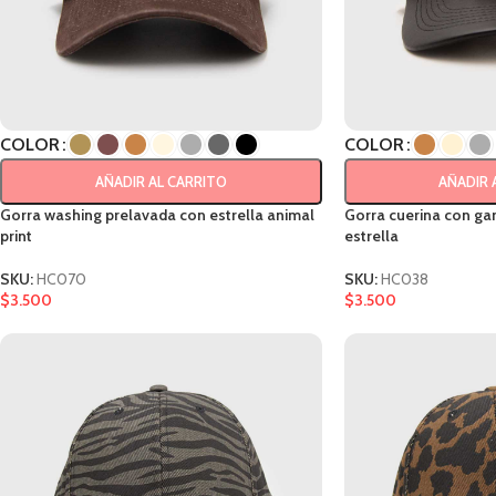
COLOR
COLOR
AÑADIR AL CARRITO
AÑADIR 
Gorra washing prelavada con estrella animal
Gorra cuerina con ga
print
estrella
SKU:
HC070
SKU:
HC038
$
3.500
$
3.500