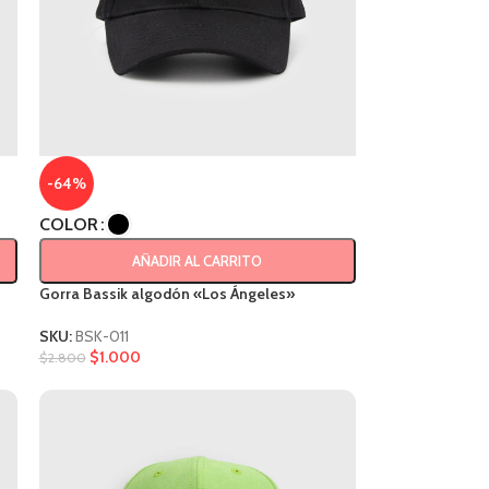
-64%
COLOR
AÑADIR AL CARRITO
Gorra Bassik algodón «Los Ángeles»
SKU:
BSK-011
$
1.000
$
2.800