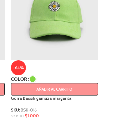
-64%
COLOR
AÑADIR AL CARRITO
Gorra Bassik gamuza margarita
SKU:
BSK-016
$
1.000
$
2.800