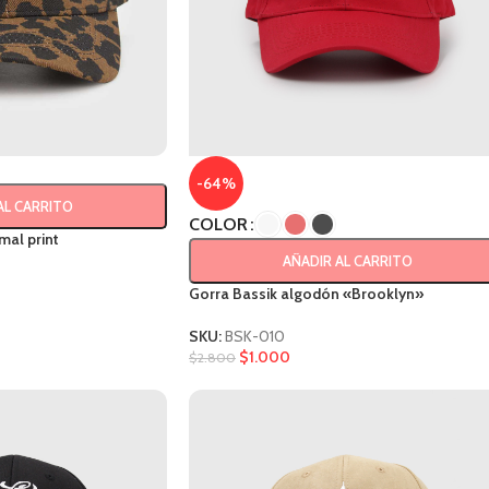
-64%
AL CARRITO
COLOR
al print
AÑADIR AL CARRITO
Gorra Bassik algodón «Brooklyn»
SKU:
BSK-010
$
1.000
$
2.800