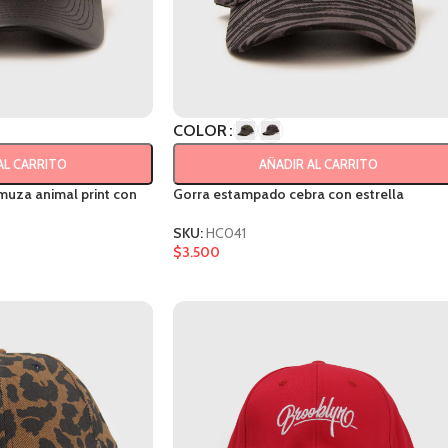
COLOR
AL CARRITO
AÑADIR AL CARRITO
muza animal print con
Gorra estampado cebra con estrella
SKU:
HC041
$
3.500