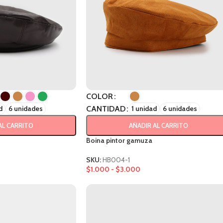
COLOR
CANTIDAD
d
6 unidades
1 unidad
6 unidades
AL CARRITO
AÑADIR AL CARRITO
Boina pintor gamuza
SKU:
HB004-1
$
1.000
-
$
3.000