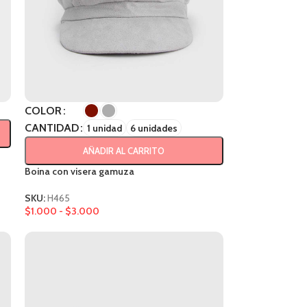
COLOR
CANTIDAD
1 unidad
6 unidades
AÑADIR AL CARRITO
Boina con visera gamuza
SKU:
H465
$
1.000
-
$
3.000