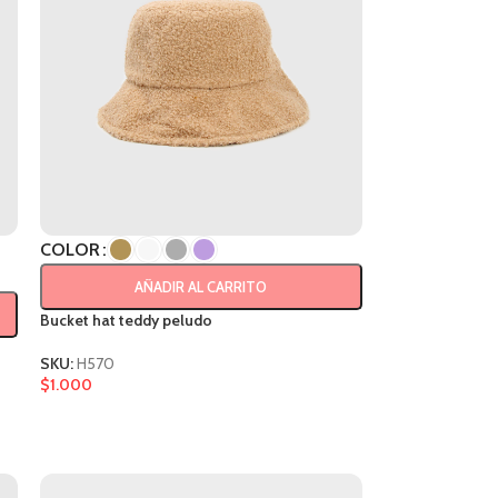
COLOR
AÑADIR AL CARRITO
Bucket hat teddy peludo
SKU:
H570
$
1.000