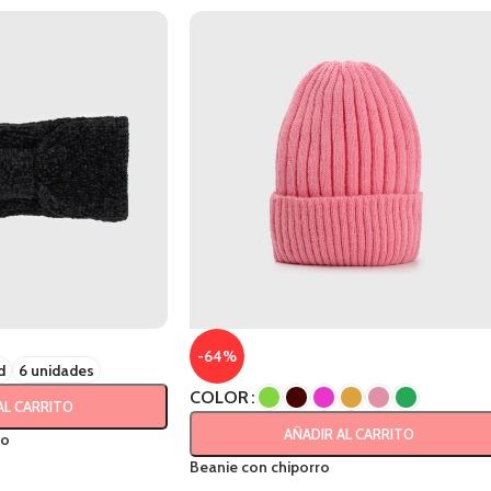
-64%
d
6 unidades
COLOR
AL CARRITO
AÑADIR AL CARRITO
zo
Beanie con chiporro