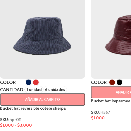
COLOR
COLOR
CANTIDAD
1 unidad
6 unidades
AÑADIR 
AÑADIR AL CARRITO
Bucket hat impermea
Bucket hat reversible cotelé sherpa
SKU:
H567
$
1.000
SKU:
hp-011
$
1.000
-
$
3.000