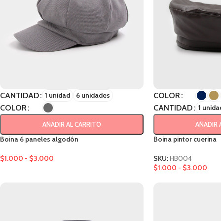
CANTIDAD
COLOR
1 unidad
6 unidades
COLOR
CANTIDAD
1 unida
AÑADIR AL CARRITO
AÑADIR 
Boina 6 paneles algodón
Boina pintor cuerina
$
1.000
-
$
3.000
SKU:
HB004
$
1.000
-
$
3.000