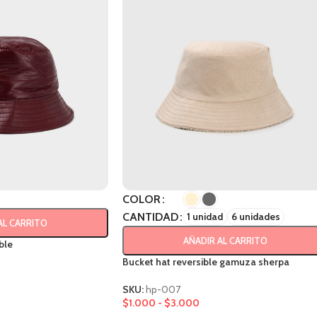
COLOR
CANTIDAD
1 unidad
6 unidades
AL CARRITO
AÑADIR AL CARRITO
ble
Bucket hat reversible gamuza sherpa
SKU:
hp-007
$
1.000
-
$
3.000