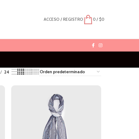
ACCESO / REGISTRO
0
/
$
0
24