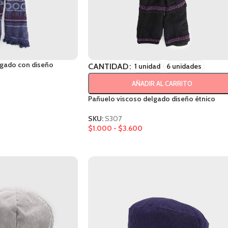
agado con diseño
CANTIDAD
1 unidad
6 unidades
AÑADIR AL CARRITO
Pañuelo viscoso delgado diseño étnico
SKU:
S307
$
1.000
-
$
3.600