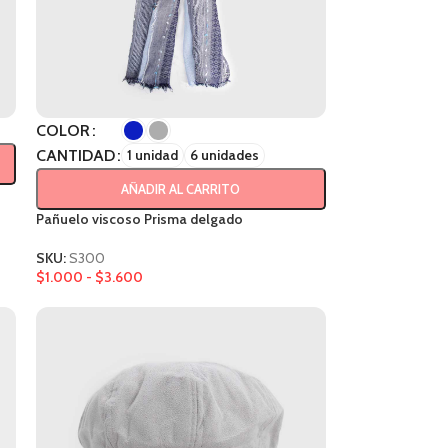
COLOR
CANTIDAD
1 unidad
6 unidades
AÑADIR AL CARRITO
Pañuelo viscoso Prisma delgado
SKU:
S300
$
1.000
-
$
3.600