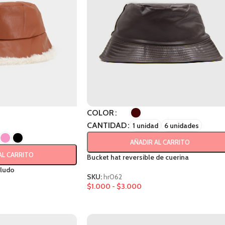
COLOR
CANTIDAD
1 unidad
6 unidades
AÑADIR AL CARRITO
AL CARRITO
Bucket hat reversible de cuerina
eludo
SKU:
hr062
$
1.000
-
$
3.000