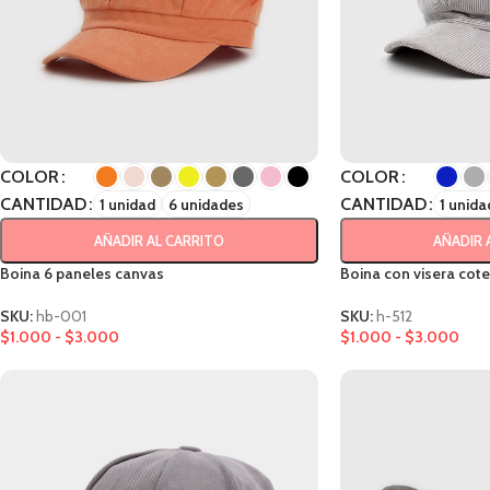
COLOR
COLOR
CANTIDAD
CANTIDAD
1 unidad
6 unidades
1 unida
AÑADIR AL CARRITO
AÑADIR 
Boina 6 paneles canvas
Boina con visera cote
SKU:
hb-001
SKU:
h-512
$
1.000
-
$
3.000
$
1.000
-
$
3.000