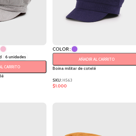
COLOR
d
6 unidades
AÑADIR AL CARRITO
AL CARRITO
Boina militar de cotelé
lé
SKU:
H563
$
1.000