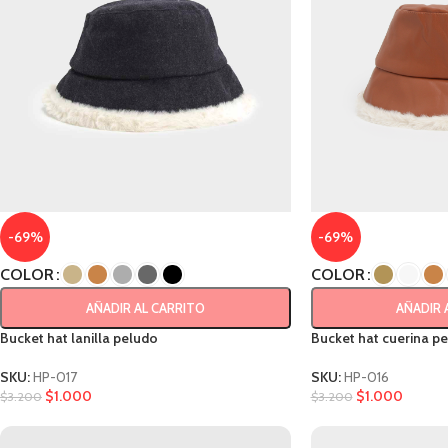
-69%
-69%
COLOR
COLOR
AÑADIR AL CARRITO
AÑADIR 
Bucket hat lanilla peludo
Bucket hat cuerina p
SKU:
HP-017
SKU:
HP-016
$
1.000
$
1.000
$
3.200
$
3.200