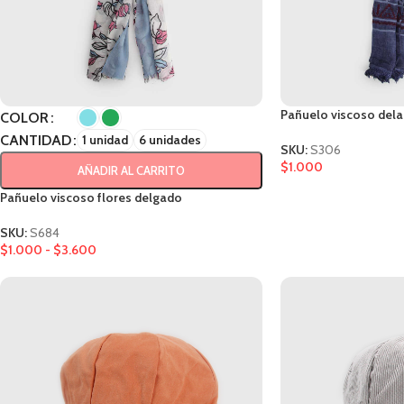
Pañuelo viscoso del
COLOR
CANTIDAD
1 unidad
6 unidades
SKU:
S306
$
1.000
AÑADIR AL CARRITO
Pañuelo viscoso flores delgado
SKU:
S684
$
1.000
-
$
3.600