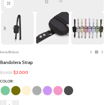
Clic para ampliar
Inicio
/
Bolsos
Bandolera Strap
$
2.000
$
3.200
COLOR