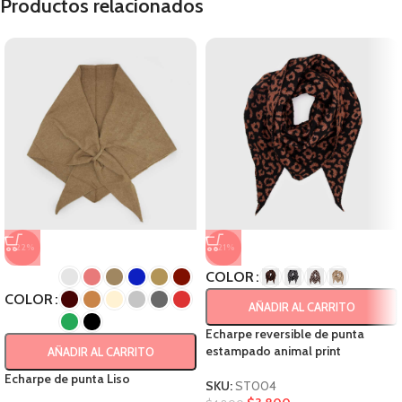
Productos relacionados
-22%
-21%
COLOR
COLOR
AÑADIR AL CARRITO
Echarpe reversible de punta
estampado animal print
AÑADIR AL CARRITO
Echarpe de punta Liso
SKU:
ST004