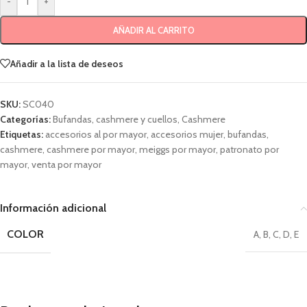
-
+
AÑADIR AL CARRITO
Añadir a la lista de deseos
SKU:
SC040
Categorías:
Bufandas, cashmere y cuellos
,
Cashmere
Etiquetas:
accesorios al por mayor
,
accesorios mujer
,
bufandas
,
cashmere
,
cashmere por mayor
,
meiggs por mayor
,
patronato por
mayor
,
venta por mayor
Información adicional
COLOR
A
,
B
,
C
,
D
,
E