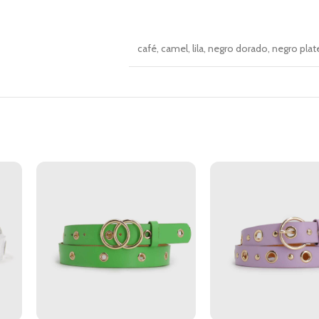
café
,
camel
,
lila
,
negro dorado
,
negro pla