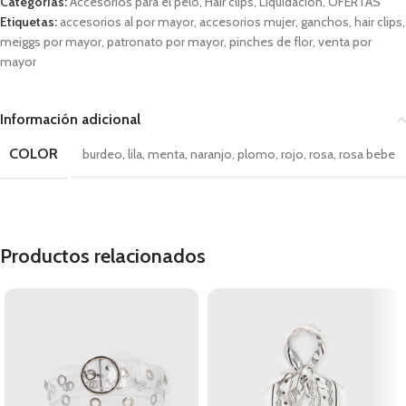
Categorías:
Accesorios para el pelo
,
Hair clips
,
Liquidación
,
OFERTAS
Etiquetas:
accesorios al por mayor
,
accesorios mujer
,
ganchos
,
hair clips
,
meiggs por mayor
,
patronato por mayor
,
pinches de flor
,
venta por
mayor
Información adicional
COLOR
burdeo
,
lila
,
menta
,
naranjo
,
plomo
,
rojo
,
rosa
,
rosa bebe
Productos relacionados