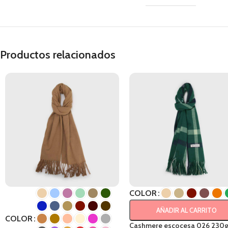
Productos relacionados
COLOR
AÑADIR AL CARRITO
COLOR
Cashmere escocesa 026 230g