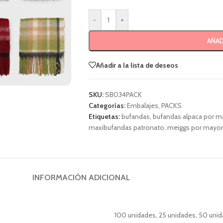
-
+
AÑAD
Añadir a la lista de deseos
SKU:
SB034PACK
Categorías:
Embalajes
,
PACKS
Etiquetas:
bufandas
,
bufandas alpaca por m
maxibufandas patronato
,
meiggs por mayor
INFORMACIÓN ADICIONAL
100 unidades
,
25 unidades
,
50 unid