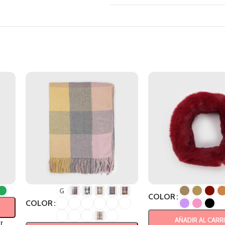
G
COLOR
COLOR
AÑADIR AL CARR
r