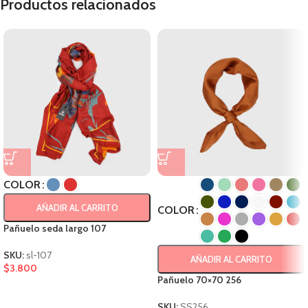
Productos relacionados
COLOR
AÑADIR AL CARRITO
COLOR
Pañuelo seda largo 107
SKU:
sl-107
AÑADIR AL CARRITO
$
3.800
Pañuelo 70×70 256
SKU:
SS256