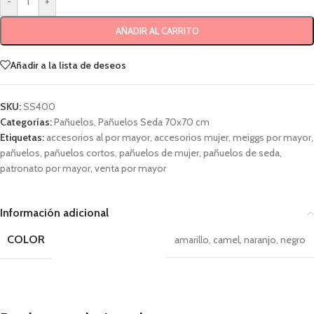
-
+
AÑADIR AL CARRITO
Añadir a la lista de deseos
SKU:
SS400
Categorías:
Pañuelos
,
Pañuelos Seda 70x70 cm
Etiquetas:
accesorios al por mayor
,
accesorios mujer
,
meiggs por mayor
,
pañuelos
,
pañuelos cortos
,
pañuelos de mujer
,
pañuelos de seda
,
patronato por mayor
,
venta por mayor
Información adicional
COLOR
amarillo
,
camel
,
naranjo
,
negro