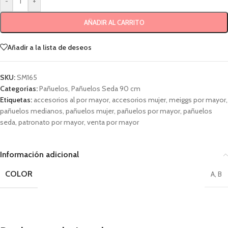
-
+
AÑADIR AL CARRITO
Añadir a la lista de deseos
SKU:
SM165
Categorías:
Pañuelos
,
Pañuelos Seda 90 cm
Etiquetas:
accesorios al por mayor
,
accesorios mujer
,
meiggs por mayor
,
pañuelos medianos
,
pañuelos mujer
,
pañuelos por mayor
,
pañuelos
seda
,
patronato por mayor
,
venta por mayor
Información adicional
COLOR
A
,
B