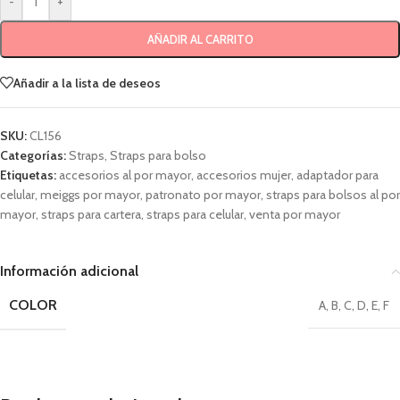
-
+
AÑADIR AL CARRITO
Añadir a la lista de deseos
SKU:
CL156
Categorías:
Straps
,
Straps para bolso
Etiquetas:
accesorios al por mayor
,
accesorios mujer
,
adaptador para
celular
,
meiggs por mayor
,
patronato por mayor
,
straps para bolsos al por
mayor
,
straps para cartera
,
straps para celular
,
venta por mayor
Información adicional
COLOR
A
,
B
,
C
,
D
,
E
,
F