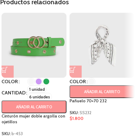
Productos relacionados
COLOR
COLOR
1 unidad
AÑADIR AL CARRITO
CANTIDAD
6 unidades
Pañuelo 70×70 232
AÑADIR AL CARRITO
SKU:
SS232
Cinturón mujer doble argolla con
$
1.800
ojetillos
SKU:
b-453