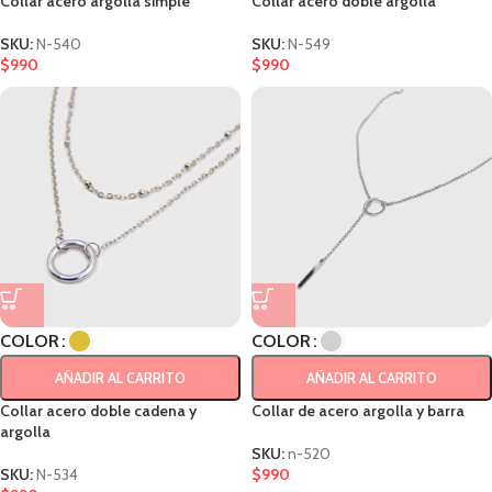
Collar acero argolla simple
Collar acero doble argolla
SKU:
N-540
SKU:
N-549
$
990
$
990
COLOR
COLOR
AÑADIR AL CARRITO
AÑADIR AL CARRITO
Collar acero doble cadena y
Collar de acero argolla y barra
argolla
SKU:
n-520
SKU:
N-534
$
990