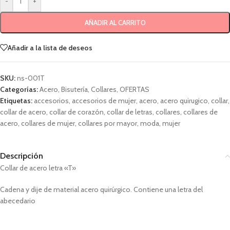
-
+
AÑADIR AL CARRITO
Añadir a la lista de deseos
SKU:
ns-001T
Categorías:
Acero
,
Bisutería
,
Collares
,
OFERTAS
Etiquetas:
accesorios
,
accesorios de mujer
,
acero
,
acero quirugico
,
collar
,
collar de acero
,
collar de corazón
,
collar de letras
,
collares
,
collares de
acero
,
collares de mujer
,
collares por mayor
,
moda
,
mujer
Descripción
Collar de acero letra «T»
Cadena y dije de material acero quirúrgico. Contiene una letra del
abecedario