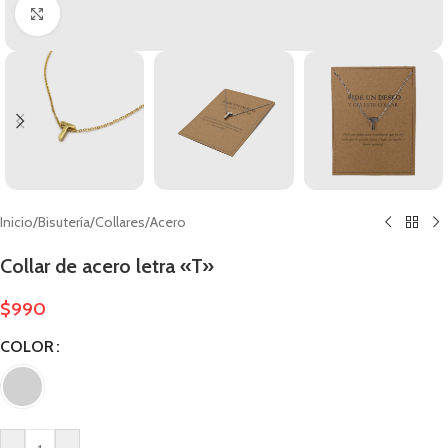
Clic para ampliar
Inicio
/
Bisutería
/
Collares
/
Acero
Collar de acero letra «T»
$
990
COLOR