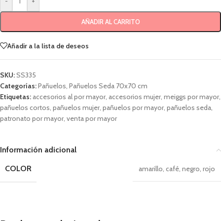
-
+
AÑADIR AL CARRITO
Añadir a la lista de deseos
SKU:
SS335
Categorías:
Pañuelos
,
Pañuelos Seda 70x70 cm
Etiquetas:
accesorios al por mayor
,
accesorios mujer
,
meiggs por mayor
,
pañuelos cortos
,
pañuelos mujer
,
pañuelos por mayor
,
pañuelos seda
,
patronato por mayor
,
venta por mayor
Información adicional
COLOR
amarillo
,
café
,
negro
,
rojo