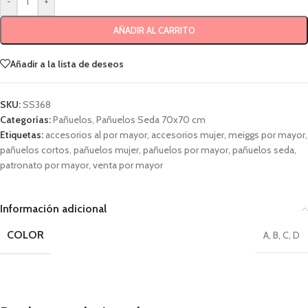
-
+
AÑADIR AL CARRITO
Añadir a la lista de deseos
SKU:
SS368
Categorías:
Pañuelos
,
Pañuelos Seda 70x70 cm
Etiquetas:
accesorios al por mayor
,
accesorios mujer
,
meiggs por mayor
,
pañuelos cortos
,
pañuelos mujer
,
pañuelos por mayor
,
pañuelos seda
,
patronato por mayor
,
venta por mayor
Información adicional
COLOR
A
,
B
,
C
,
D