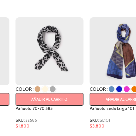
COLOR
COLOR
AÑADIR AL CARRITO
AÑADIR AL CARR
Pañuelo 70×70 585
Pañuelo seda largo 101
SKU:
ss585
SKU:
SL101
$
1.800
$
3.800