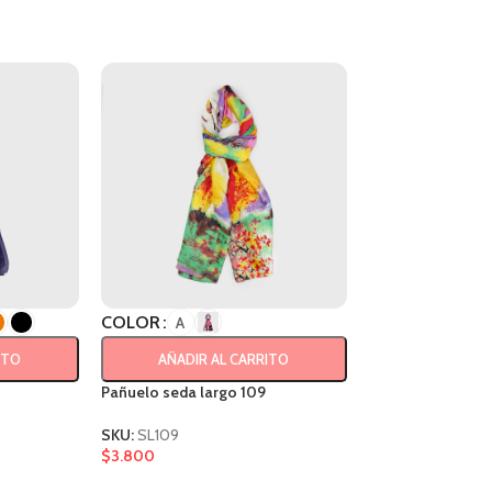
COLOR
COLOR
A
ITO
AÑADIR AL CARRITO
AÑADIR A
Pañuelo seda largo 109
Pañuelo 70×70 17
SKU:
SL109
SKU:
SS173
$
3.800
$
1.800