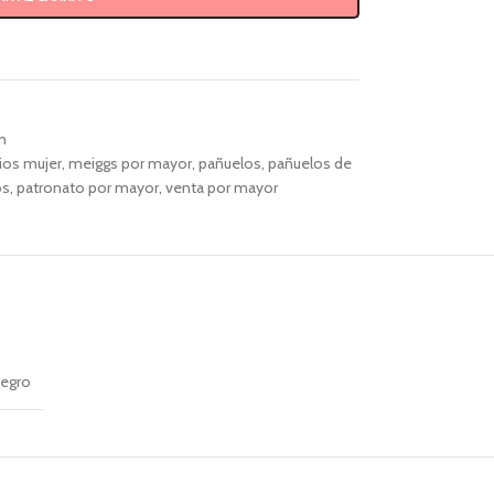
m
ios mujer
,
meiggs por mayor
,
pañuelos
,
pañuelos de
os
,
patronato por mayor
,
venta por mayor
egro