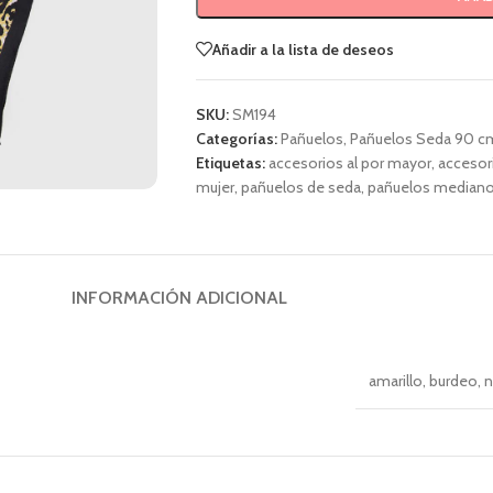
Añadir a la lista de deseos
SKU:
SM194
Categorías:
Pañuelos
,
Pañuelos Seda 90 c
Etiquetas:
accesorios al por mayor
,
accesor
mujer
,
pañuelos de seda
,
pañuelos median
INFORMACIÓN ADICIONAL
amarillo
,
burdeo
,
n