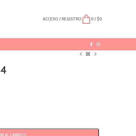
ACCESO / REGISTRO
0
/
$
0
94
IR AL CARRITO